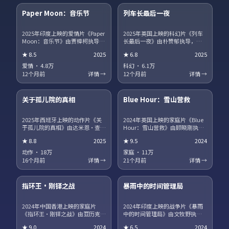
Paper Moon：音乐节
列车长最后一夜
热播
NEW
2025年印度上映的爱情片《Paper
2025年英国上映的科幻片《列车
Moon：音乐节》由贾樟柯执导，
长最后一夜》由朴赞郁执导，蒂
白敬亭、宋康昊、马丽、章子怡
尔达·斯文顿、王景春、王凯、沈
★
8.5
2025
★
6.8
2025
领衔主演。职场与理想冲突被细
腾领衔主演。影片聚焦小人物在
腻呈现，配角群像同样出彩。片
时代洪流中的抉择，细节写实，
爱情
·
4.8万
科幻
·
6.1万
尾彩蛋值得留意，与世界观其他
人物弧光完整。剧情信息含剧透
12个月前
详情 →
12个月前
详情 →
作品存在联动。
保护，建议先观看正片再浏览讨
15集全
45集全
论区。
关于孤儿院的真相
Blue Hour：雪山营救
趋势
获奖
2025年西班牙上映的动作片《关
2024年英国上映的家庭片《Blue
于孤儿院的真相》由达米恩·查泽
Hour：雪山营救》由顾晓刚执
雷执导，咏梅、广濑铃、河正
导，段奕宏、汤唯、役所广司领
★
8.8
2025
★
9.5
2024
宇、王一博领衔主演。爱情与信
衔主演。跨国追凶贯穿全片，动
仰在战争阴影下被反复考验，结
作场面利落，文戏同样扎实。站
动作
·
18万
家庭
·
11万
局留有回味空间。片尾彩蛋值得
内提供多清晰度选择，观影体验
16个月前
详情 →
21个月前
详情 →
留意，与世界观其他作品存在联
稳定流畅。
17集全
13集全
动。
指环王·刚铎之战
暴雨中的时间管理局
热播
NEW
2024年中国香港上映的家庭片
2024年印度上映的战争片《暴雨
《指环王·刚铎之战》由亚历克斯
中的时间管理局》由文牧野执
·加兰执导，巩俐、河正宇、咏
导，朱一龙、海清、菅田将晖领
★
9.0
2024
★
6.5
2024