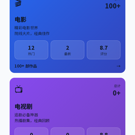
🎬
100
+
电影
精彩电影世界
院线大片，经典佳作
12
2
8.7
热门
最新
评分
100
+ 部作品
→
📺
总计
0
+
电视剧
追剧必备神器
热播剧集，经典回顾
0
0
8.8