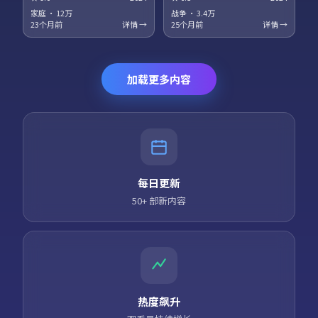
梅、役所广司领衔主演。科幻设
衔主演。法庭戏与街头戏对位，
定服务于人物关系，探讨记忆、
正义主题在灰色地带被重新审
家庭
·
12万
战争
·
3.4万
身份与自由意志的边界。高清正
视。高清正版资源同步更新，支
23个月前
详情 →
25个月前
详情 →
版资源同步更新，支持多终端流
持多终端流畅播放。
畅播放。
加载更多内容
每日更新
50+ 部新内容
热度飙升