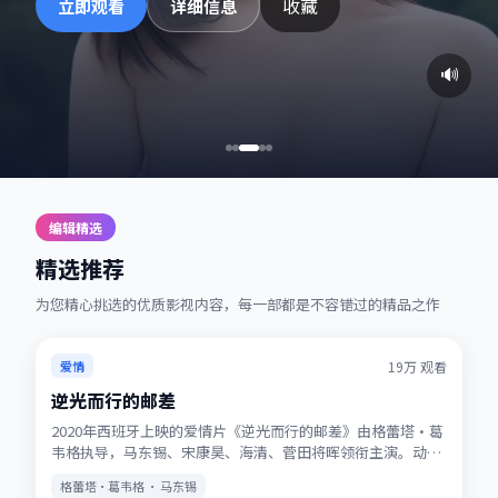
收藏
立即观看
详细信息
🔊
编辑精选
精选推荐
为您精心挑选的优质影视内容，每一部都是不容错过的精品之作
热播
★
7.2
19万
观看
爱情
逆光而行的邮差
2020年西班牙上映的爱情片《逆光而行的邮差》由格蕾塔·葛
韦格执导，马东锡、宋康昊、海清、菅田将晖领衔主演。动画
式想象力与真人表演结合，适合全年龄观看。站内提供多清晰
格蕾塔·葛韦格 · 马东锡
度选择，观影体验稳定流畅。