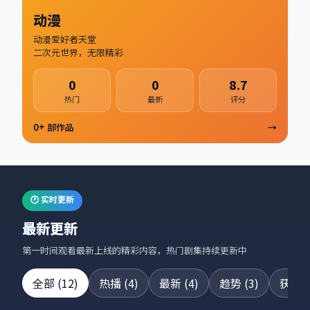
动漫
动漫爱好者天堂
二次元世界，无限精彩
0
0
8.7
热门
最新
评分
0
+ 部作品
→
🕐 实时更新
最新更新
第一时间观看最新上线的精彩内容，热门剧集持续更新中
全部
(
12
)
热播
(
4
)
最新
(
4
)
趋势
(
3
)
获奖
(
24集全
42集全