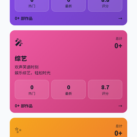
热门
最新
评分
0
+ 部作品
→
🎤
总计
0
+
综艺
欢声笑语时刻
娱乐综艺，轻松时光
0
0
8.7
热门
最新
评分
0
+ 部作品
→
✨
总计
0
+