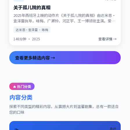
关于孤儿院的真相
2025年西班牙上映的动作片《关于孤儿院的真相》由达米恩·
查泽雷执导，咏梅、广濑铃、河正宇、王一博领衔主演。爱情
与信仰在战争阴影下被反复考验，结局留有回味空间。片尾彩
达米恩·查泽雷 · 咏梅
蛋值得留意，与世界观其他作品存在联动。
146分钟
·
2025
查看详情 →
查看更多精选内容 →
🔥 热门分类
内容分类
探索不同类型的精彩内容，从震撼大片到温馨剧集，总有一款适合
您的口味
总计