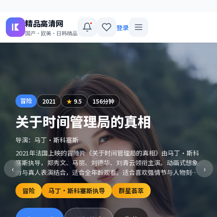
精品高清网
登录
国产·欧美·日韩精品
冒险
2021
★
9.5
156分钟
关于时间管理局的真相
导演：
马丁·斯科塞斯
2021年法国上映的冒险片《关于时间管理局的真相》由马丁·斯科
塞斯执导，郑秀文、马丽、刘德华、刘青云领衔主演。动画式想象
‹
›
力与真人表演结合，适合全年龄观看。适合喜欢强情节与人物刻画
的观众收藏观看。
冒险
马丁·斯科塞斯执导
群星荟萃