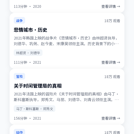
113分钟
·
2020
查看详情 →
获奖
★
9.7
18万
观看
战争
悲情城市·历史
2021年韩国上映的战争片《悲情城市·历史》由林超贤执导，
刘德华、巩俐、赵今麦、宋康昊领衔主演。历史背景下的小人
物史诗，服化道考究，时代质感浓厚。高清正版资源同步更
林超贤 · 刘德华
新，支持多终端流畅播放。
111分钟
·
2021
查看详情 →
NEW
★
9.5
18万
观看
冒险
关于时间管理局的真相
2021年法国上映的冒险片《关于时间管理局的真相》由马丁·
斯科塞斯执导，郑秀文、马丽、刘德华、刘青云领衔主演。动
画式想象力与真人表演结合，适合全年龄观看。适合喜欢强情
马丁·斯科塞斯 · 郑秀文
节与人物刻画的观众收藏观看。
156分钟
·
2021
查看详情 →
趋势
★
8.8
18万
观看
动作